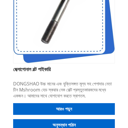
হেক্সাগোনাল বল্ট পাইকারি
DONGSHAO উচ্চ মানের এবং যুক্তিসঙ্গত মূল্য সহ পেশাদার নেতা
চীন Mshroom হেড স্কয়ার নেক বোল্ট প্রস্তুতকারকদের মধ্যে
একজন। আমাদের সাথে যোগাযোগ করতে স্বাগতম.
আরও পড়ুন
অনুসন্ধান পাঠান