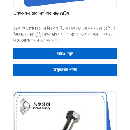
এমশরুমের মাথা বর্গাকার ঘাড় বোল্টস
দোংসাও পেশাদার নেতা চীন এমএইচআররুম হেড স্কোয়ার নেক বোল্টগুলি
উচ্চমানের এবং যুক্তিসঙ্গত দাম সহ নির্মাতাদের মধ্যে একজন। আমাদের
সাথে যোগাযোগ করতে স্বাগতম।
আরও পড়ুন
অনুসন্ধান পাঠান