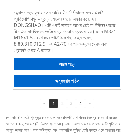
হেক্সাগন হেড ফ্ল্যাঞ্জ ফেস বোল্টের চীনা নির্মাতাদের মধ্যে একটি,
প্রতিযোগিতামূলক মূল্যে চমৎকার মানের অফার করে, হল
DONGSHAO। এটি একটি সাধারণ ধরণের বোল্ট যা বিভিন্ন ধরণের
শিল্প এবং নাগরিক ভবনগুলিতে ব্যাপকভাবে ব্যবহৃত হয়। এতে M8×1-
M16×1.5 এর থ্রেড স্পেসিফিকেশন, ফাইন থ্রেড,
8.89.810.912.9 এবং A2-70 এর পারফরম্যান্স গ্রেড এবং
প্রোডাক্ট গ্রেড A রয়েছে।
আরও পড়ুন
অনুসন্ধান পাঠান
<
1
2
3
4
>
পেশাদার চীন বোল্ট প্রস্তুতকারক এবং সরবরাহকারী, আমাদের নিজস্ব কারখানা রয়েছে।
আমাদের কাছ থেকে বোল্ট কিনতে স্বাগতম। আমরা আপনাকে সন্তোষজনক উদ্ধৃতি দেব।
আসুন আমরা আরও ভাল ভবিষ্যত এবং পারস্পরিক সুবিধা তৈরি করতে একে অপরের সাথে