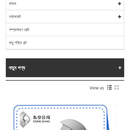
বাদাম
গ্যাসকেট
সম্প্রসারণ বোল্ট
বায়ু শক্তি বল্ট
নতুন পণ্য
View as