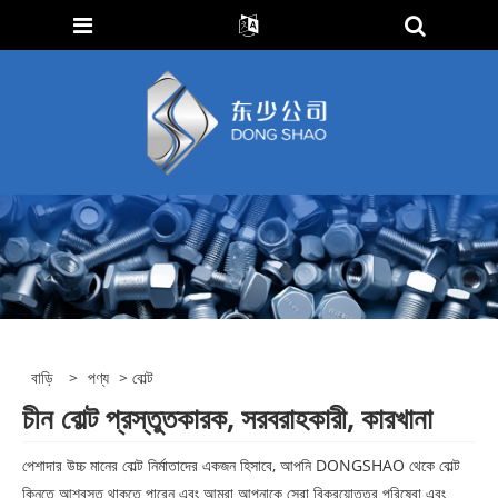
বাড়ি
>
পণ্য
> বোল্ট
চীন বোল্ট প্রস্তুতকারক, সরবরাহকারী, কারখানা
পেশাদার উচ্চ মানের বোল্ট নির্মাতাদের একজন হিসাবে, আপনি DONGSHAO থেকে বোল্ট
কিনতে আশ্বস্ত থাকতে পারেন এবং আমরা আপনাকে সেরা বিক্রয়োত্তর পরিষেবা এবং