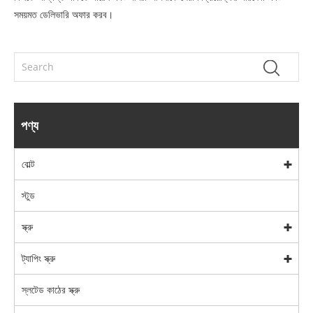
সময়মত ডেলিভারি অফার করব।
পণ্য
বোল্ট
স্টুড
স্ক্রু
ট্যাপিং স্ক্রু
স্লটেড কাঠের স্ক্রু