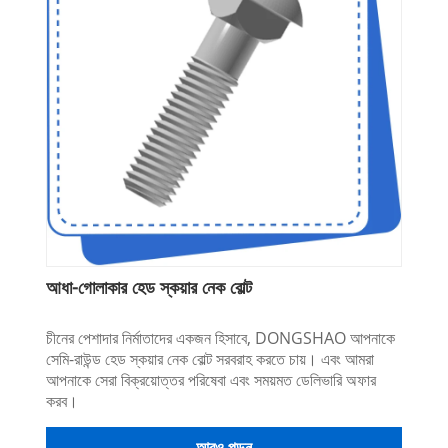
আধা-গোলাকার হেড স্কয়ার নেক বোল্ট
চীনের পেশাদার নির্মাতাদের একজন হিসাবে, DONGSHAO আপনাকে
সেমি-রাউন্ড হেড স্কয়ার নেক বোল্ট সরবরাহ করতে চায়। এবং আমরা
আপনাকে সেরা বিক্রয়োত্তর পরিষেবা এবং সময়মত ডেলিভারি অফার
করব।
আরও পড়ুন