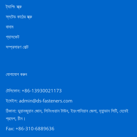
ট্যাপিং স্ক্রু
স্লটেড কাঠের স্ক্রু
বাদাম
গ্যাসকেট
সম্প্রসারণ বোল্ট
যোগাযোগ করুন
টেলিফোন: +86-13930021173
ইমেইল: admin@ds-fasteners.com
ঠিকানা: ডুয়ানজুয়ান জোন, লিনিংগুয়ান টাউন, ইয়ংগানিয়ান জেলা, হ্যান্ডান সিটি, হেবেই
প্রদেশ, চীন।
Fax: +86-310-6889636