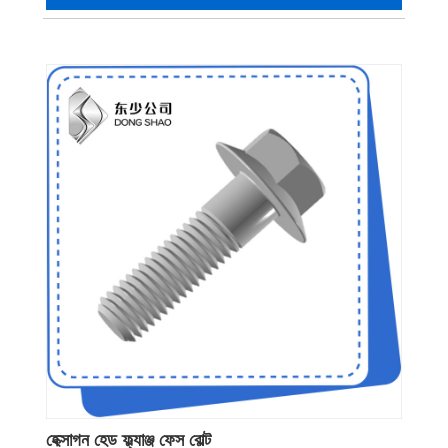
হেক্সাগন হেড ফ্ল্যাঞ্জ ফেস বোল্ট