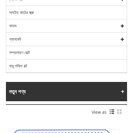
স্লটেড কাঠের স্ক্রু
বাদাম
গ্যাসকেট
সম্প্রসারণ বোল্ট
বায়ু শক্তি বল্ট
নতুন পণ্য
View as