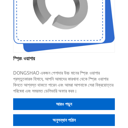
স্প্রিং ওয়াশার
DONGSHAO একজন পেশাদার উচ্চ মানের স্প্রিং ওয়াশার
প্রস্তুতকারক হিসাবে, আপনি আমাদের কারখানা থেকে স্প্রিং ওয়াশার
কিনতে আশ্বস্ত থাকতে পারেন এবং আমরা আপনাকে সেরা বিক্রয়োত্তর
পরিষেবা এবং সময়মত ডেলিভারি অফার করব।
আরও পড়ুন
অনুসন্ধান পাঠান