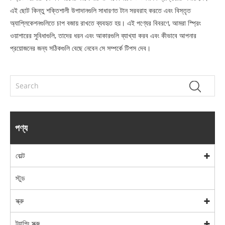
এই ছোট কিন্তু শক্তিশালী উপাদানগুলি সাধারণত টান সরবরাহ করতে এবং বিস্তৃত
অ্যাপ্লিকেশনগুলিতে চাপ বজায় রাখতে ব্যবহৃত হয়। এই পণ্যের বিবরণে, আমরা স্প্রিং
ওয়াশারের সুবিধাগুলি, তাদের ধরন এবং আকারগুলি ব্যাখ্যা করব এবং কীভাবে আপনার
প্রয়োজনের জন্য সঠিকগুলি বেছে নেবেন সে সম্পর্কে টিপস দেব।
পণ্য
বোল্ট
স্টুড
স্ক্রু
ট্যাপিং স্ক্রু