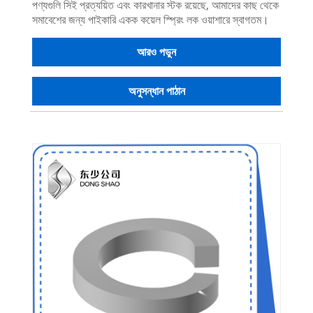
পণ্যগুলি সিই প্রত্যয়িত এবং কারখানার স্টক রয়েছে, আমাদের কাছ থেকে
সমাবেশের জন্য পাইকারি একক কয়েল স্প্রিং লক ওয়াশারে স্বাগতম।
আরও পড়ুন
অনুসন্ধান পাঠান