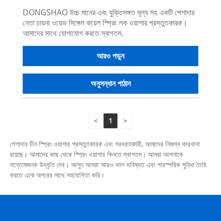
DONGSHAO উচ্চ মানের এবং যুক্তিসঙ্গত মূল্য সহ একটি পেশাদার
নেতা চায়না ওয়েভ সিঙ্গেল কয়েল স্প্রিং লক ওয়াশার প্রস্তুতকারক।
আমাদের সাথে যোগাযোগ করতে স্বাগতম.
আরও পড়ুন
অনুসন্ধান পাঠান
<
1
>
পেশাদার চীন স্প্রিং ওয়াশার প্রস্তুতকারক এবং সরবরাহকারী, আমাদের নিজস্ব কারখানা
রয়েছে। আমাদের কাছ থেকে স্প্রিং ওয়াশার কিনতে স্বাগতম। আমরা আপনাকে
সন্তোষজনক উদ্ধৃতি দেব। আসুন আমরা আরও ভাল ভবিষ্যত এবং পারস্পরিক সুবিধা তৈরি
করতে একে অপরের সাথে সহযোগিতা করি।