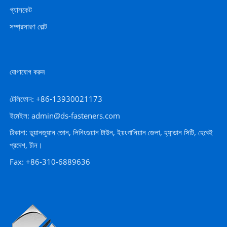
গ্যাসকেট
সম্প্রসারণ বোল্ট
যোগাযোগ করুন
টেলিফোন: +86-13930021173
ইমেইল: admin@ds-fasteners.com
ঠিকানা: ডুয়ানজুয়ান জোন, লিনিংগুয়ান টাউন, ইয়ংগানিয়ান জেলা, হ্যান্ডান সিটি, হেবেই
প্রদেশ, চীন।
Fax: +86-310-6889636