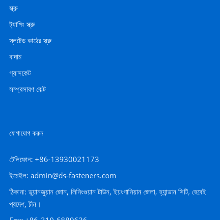
স্ক্রু
ট্যাপিং স্ক্রু
স্লটেড কাঠের স্ক্রু
বাদাম
গ্যাসকেট
সম্প্রসারণ বোল্ট
যোগাযোগ করুন
টেলিফোন: +86-13930021173
ইমেইল: admin@ds-fasteners.com
ঠিকানা: ডুয়ানজুয়ান জোন, লিনিংগুয়ান টাউন, ইয়ংগানিয়ান জেলা, হ্যান্ডান সিটি, হেবেই
প্রদেশ, চীন।
Fax: +86-310-6889636