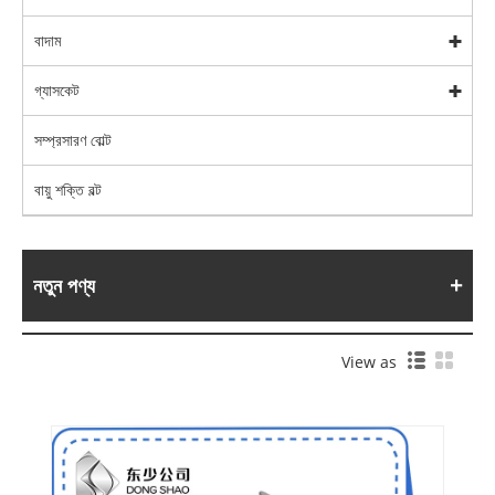
বাদাম
গ্যাসকেট
সম্প্রসারণ বোল্ট
বায়ু শক্তি বল্ট
নতুন পণ্য
View as