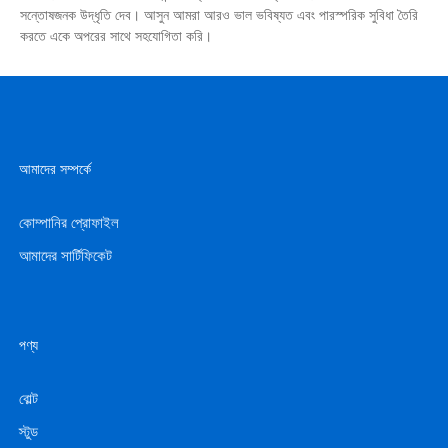
সন্তোষজনক উদ্ধৃতি দেব। আসুন আমরা আরও ভাল ভবিষ্যত এবং পারস্পরিক সুবিধা তৈরি
করতে একে অপরের সাথে সহযোগিতা করি।
আমাদের সম্পর্কে
কোম্পানির প্রোফাইল
আমাদের সার্টিফিকেট
পণ্য
বোল্ট
স্টুড