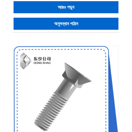
আরও পড়ুন
অনুসন্ধান পাঠান